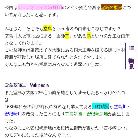
今回は
シェアオフィスSYNTH
のメイン拠点である
堂島の歴史
につ
いて紹介したいと思います。
みなさん、そもそも
堂島
という地名の由来をご存じですか？
堂島は大阪市北区にある『薬師
堂
』がある
島
というのが主な由来
となっております。
この薬師堂は聖徳太子が大阪にある四天王寺を建てる際に木材運
搬船が座礁した場所に建てられたとされております。
他拠点を見る
そんなにも昔から堂島はあるなんて趣深いですね。
堂島薬師堂 - Wikipedia
また堂島が大阪の中心の商業地として成長したきっかけの１つ
は、
1685年にかの江戸時代の有名な商業人である
河村瑞賢
が
堂島川・
曽根崎川
を改修したことにより
堂島新地、曽根崎新地
が誕生しま
した。
ちなみにこの曽根崎新地は近松門左衛門が書いた『曽根崎心中』
のモデルになった場所なんですよ。