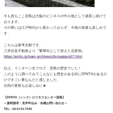
今も昔もここ堂島は大阪のビジネスの中心地として成長し続けて
おります。
その勢いは江戸時代から変わっておらず、今後の発展も楽しみで
す。
こちらは参考文献です。
三井住友不動産より『繁華街として栄えた北新地』
https://smtrc.jp/town-archives/city/osaka/p07.html
以上、インターン生ブログ、堂島の歴史でした！
このように調べてみてこんなにも歴史がある街にSYNTHがあるだ
けですごい事なんだと感じました。
次回の更新もお楽しみに★
【SYNTH（シンス）ビジネスセンター堂島】
～資料請求・見学申込み・各種お問い合わせ～
TEL
：
06-6123-7045