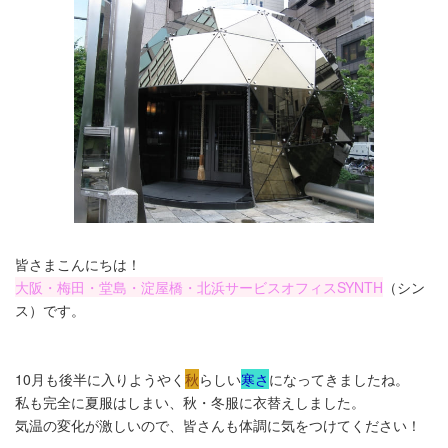
皆さまこんにちは！
大阪・梅田・堂島・淀屋橋・北浜サービスオフィスSYNTH
（シン
ス）です​。
10月も後半に入りようやく
秋
らしい
寒さ
になってきましたね。
私も完全に夏服はしまい、秋・冬服に衣替えしました。
気温の変化が激しいので、皆さんも体調に気をつけてください！