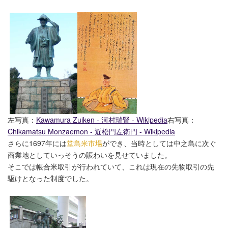
左写真：
Kawamura Zuiken - 河村瑞賢 - Wikipedia
右写真：
Chikamatsu Monzaemon - 近松門左衛門 - Wikipedia
さらに1697年には
堂島米市場
ができ、当時としては中之島に次ぐ
商業地としていっそうの賑わいを見せていました。
そこでは帳合米取引が行われていて、これは現在の先物取引の先
駆けとなった制度でした。