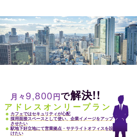
解決!!
9,800
で
月々
円
アドレスオンリープラン
カフェではセキュリティが心配
採用面接スペースとして使い、企業イメージをアップ
させたい
駅地下好立地にて営業拠点・サテライトオフィスを設
けたい