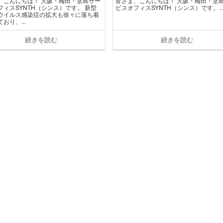
、こんにちは！ 大阪・梅田・堂島サー
皆さま、こんにちは！ 大阪・梅田・堂
フィスSYNTH（シンス）です​。 新型
ビスオフィスSYNTH（シンス）です​。..
ウイルス感染症の拡大も徐々に落ち着
おり、...
続きを読む
続きを読む