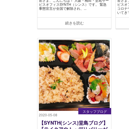
皆さま、こんにちは！ 大阪・梅田・堂島サー
皆さま
ビスオフィスSYNTH（シンス）です​。 緊急
ビスオ
事態宣言が全国で解除され、...
コロナ
いてきて
続きを読む
スタッフブログ
2020-05-08
【SYNTH(シンス)堂島ブログ】
『テイクアウト・デリバリーが