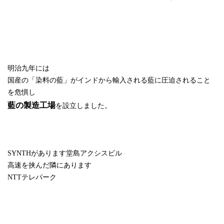
明治九年には
国産の「染料の藍」がインドから輸入される藍に圧迫されること
を危惧し
藍の製造工場
を設立しました。
SYNTH
があります堂島アクシスビル
高速を挟んだ隣にあります
NTT
テレパーク