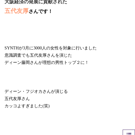
大阪経済の発展に貢献された
五代友厚
さんです！
SYNTH
が
3
月に
3000
人の女性を対象に行いました
意識調査でも五代友厚さんを演じた
ディーン藤岡さんが理想の男性トップ２に！
ディーン・フジオカさんが演じる
五代友厚さん
カッコよすぎました
(
笑
)